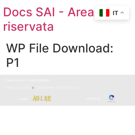
Docs SAI - Area
IT
riservata
WP File Download:
P1
© Dodici Ufficio srl - P:IVA 1234567890 |
Cookie Policy (UE)
Dichiarazione sulla Privacy (UE)
protetto da:
credits: