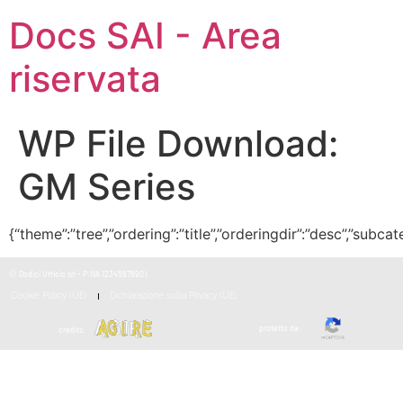
Docs SAI - Area
riservata
WP File Download:
GM Series
{“theme”:”tree”,”ordering”:”title”,”orderingdir”:”desc”,”subc
© Dodici Ufficio srl - P:IVA 1234567890 |
Cookie Policy (UE)
Dichiarazione sulla Privacy (UE)
protetto da:
credits: